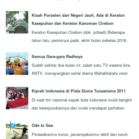
julukan, tapi juga orang-orangnya. Ada berbagai
keistim...
Kisah Porselen dari Negeri Jauh, Ada di Keraton
Kasepuhan dan Keraton Kanoman Cirebon
Keraton Kasepuhan Cirebon (dok. pribadi) Beberapa
tahun lalu, persisnya pada akhir bulan sebelas 2018,
aku berkesempatan mengunjungi sebuah...
Semua Gara-gara Radheya
Sudah sekitar dua bulan ini, salah satu TV swasta kita,
ANTV, menayangkan serial drama Mahabharata versi
terbaru yang diproduksi oleh sebua...
Kiprah Indonesia di Piala Dunia Tunawisma 2011
Di saat tim nasional sepak bola Indonesia mulai bangkit
dari keterpurukannya dan mulai mendapat perhatian
lebih dari seluruh rakyat Indonesi...
Ode to Gee
Perawakanmu kurus, penampakanmu dekil dan lusuh.