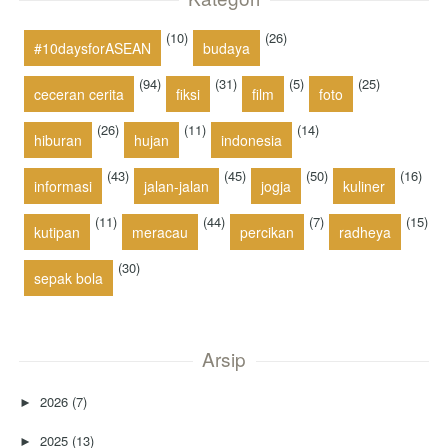
(10)
(26)
#10daysforASEAN
budaya
(94)
(31)
(5)
(25)
ceceran cerita
fiksi
film
foto
(26)
(11)
(14)
hiburan
hujan
indonesia
(43)
(45)
(50)
(16)
informasi
jalan-jalan
jogja
kuliner
(11)
(44)
(7)
(15)
kutipan
meracau
percikan
radheya
(30)
sepak bola
Arsip
2026
(7)
►
2025
(13)
►