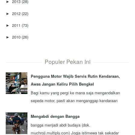
2013
(28)
►
2012
(22)
►
2011
(73)
►
2010
(26)
►
Populer Pekan Ini
Pengguna Motor Wajib Servis Rutin Kendaraan,
Awas Jangan Keliru Pilih Bengkel
Bagi kamu yang pergi ke mana saja mengandalkan
sepeda motor, pasti akan menganggap kendaraan
tersebut sebagai kawan seperjalanan. Ada nggak ...
Mengabdi dengan Bangga
bangga menjadi abdi budaya (dok.
muchroji.multiply.com) Jogja istimewa tak sekadar