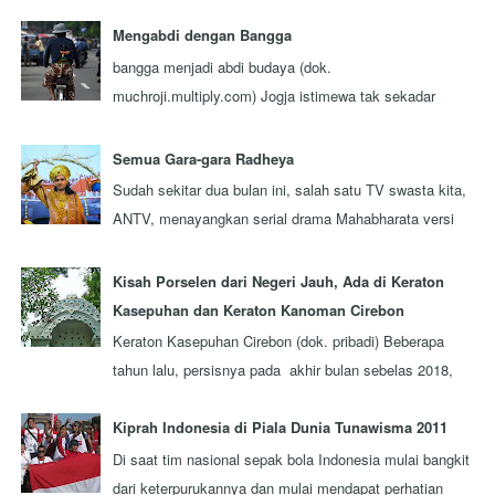
tersebut sebagai kawan seperjalanan. Ada nggak ...
Mengabdi dengan Bangga
bangga menjadi abdi budaya (dok.
muchroji.multiply.com) Jogja istimewa tak sekadar
julukan, tapi juga orang-orangnya. Ada berbagai
keistim...
Semua Gara-gara Radheya
Sudah sekitar dua bulan ini, salah satu TV swasta kita,
ANTV, menayangkan serial drama Mahabharata versi
terbaru yang diproduksi oleh sebua...
Kisah Porselen dari Negeri Jauh, Ada di Keraton
Kasepuhan dan Keraton Kanoman Cirebon
Keraton Kasepuhan Cirebon (dok. pribadi) Beberapa
tahun lalu, persisnya pada akhir bulan sebelas 2018,
aku berkesempatan mengunjungi sebuah...
Kiprah Indonesia di Piala Dunia Tunawisma 2011
Di saat tim nasional sepak bola Indonesia mulai bangkit
dari keterpurukannya dan mulai mendapat perhatian