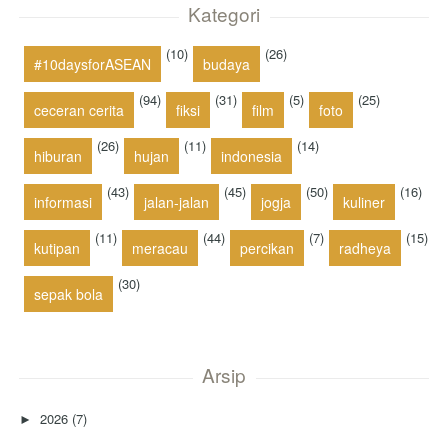
Kategori
(10)
(26)
#10daysforASEAN
budaya
(94)
(31)
(5)
(25)
ceceran cerita
fiksi
film
foto
(26)
(11)
(14)
hiburan
hujan
indonesia
(43)
(45)
(50)
(16)
informasi
jalan-jalan
jogja
kuliner
(11)
(44)
(7)
(15)
kutipan
meracau
percikan
radheya
(30)
sepak bola
Arsip
2026
(7)
►