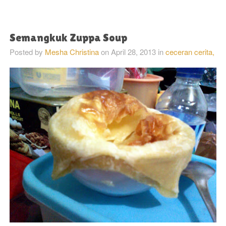
Semangkuk Zuppa Soup
Posted by
Mesha Christina
on
April 28, 2013
in
ceceran cerita,