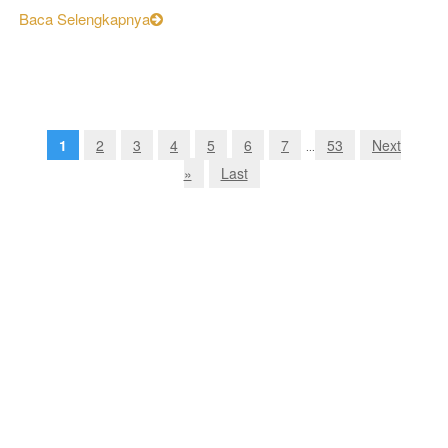
Baca Selengkapnya
1
2
3
4
5
6
7
53
Next
...
»
Last