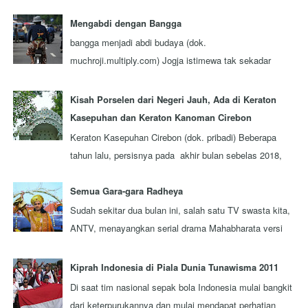
tersebut sebagai kawan seperjalanan. Ada nggak ...
Mengabdi dengan Bangga
bangga menjadi abdi budaya (dok.
muchroji.multiply.com) Jogja istimewa tak sekadar
julukan, tapi juga orang-orangnya. Ada berbagai
keistim...
Kisah Porselen dari Negeri Jauh, Ada di Keraton
Kasepuhan dan Keraton Kanoman Cirebon
Keraton Kasepuhan Cirebon (dok. pribadi) Beberapa
tahun lalu, persisnya pada akhir bulan sebelas 2018,
aku berkesempatan mengunjungi sebuah...
Semua Gara-gara Radheya
Sudah sekitar dua bulan ini, salah satu TV swasta kita,
ANTV, menayangkan serial drama Mahabharata versi
terbaru yang diproduksi oleh sebua...
Kiprah Indonesia di Piala Dunia Tunawisma 2011
Di saat tim nasional sepak bola Indonesia mulai bangkit
dari keterpurukannya dan mulai mendapat perhatian