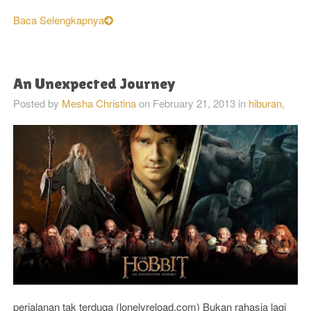
Baca Selengkapnya
An Unexpected Journey
Posted by
Mesha Christina
on
February 21, 2013
in
hiburan,
perjalanan tak terduga (lonelyreload.com) Bukan rahasia lagi