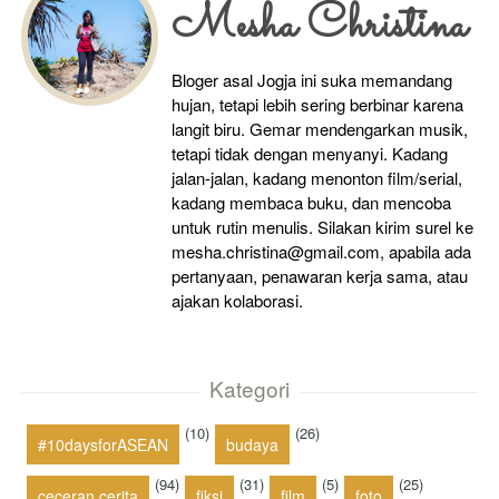
Mesha Christina
Bloger asal Jogja ini suka memandang
hujan, tetapi lebih sering berbinar karena
langit biru. Gemar mendengarkan musik,
tetapi tidak dengan menyanyi. Kadang
jalan-jalan, kadang menonton film/serial,
kadang membaca buku, dan mencoba
untuk rutin menulis. Silakan kirim surel ke
mesha.christina@gmail.com, apabila ada
pertanyaan, penawaran kerja sama, atau
ajakan kolaborasi.
Kategori
(10)
(26)
#10daysforASEAN
budaya
(94)
(31)
(5)
(25)
ceceran cerita
fiksi
film
foto