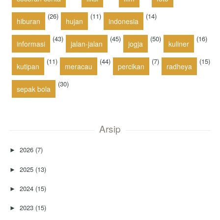
(26)
(11)
(14)
hiburan
hujan
indonesia
(43)
(45)
(50)
(16)
informasi
jalan-jalan
jogja
kuliner
(11)
(44)
(7)
(15)
kutipan
meracau
percikan
radheya
(30)
sepak bola
Arsip
2026
(7)
►
2025
(13)
►
2024
(15)
►
2023
(15)
►