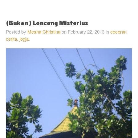
(Bukan) Lonceng Misterius
Posted by
Mesha Christina
on
February 22, 2013
in
ceceran
cerita,
jogja,