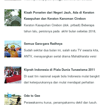
julukan, tapi juga orang-orangnya. Ada berbagai
keistim...
Kisah Porselen dari Negeri Jauh, Ada di Keraton
Kasepuhan dan Keraton Kanoman Cirebon
Keraton Kasepuhan Cirebon (dok. pribadi) Beberapa
tahun lalu, persisnya pada akhir bulan sebelas 2018,
aku berkesempatan mengunjungi sebuah...
Semua Gara-gara Radheya
Sudah sekitar dua bulan ini, salah satu TV swasta kita,
ANTV, menayangkan serial drama Mahabharata versi
terbaru yang diproduksi oleh sebua...
Kiprah Indonesia di Piala Dunia Tunawisma 2011
Di saat tim nasional sepak bola Indonesia mulai bangkit
dari keterpurukannya dan mulai mendapat perhatian
lebih dari seluruh rakyat Indonesi...
Ode to Gee
Perawakanmu kurus, penampakanmu dekil dan lusuh.