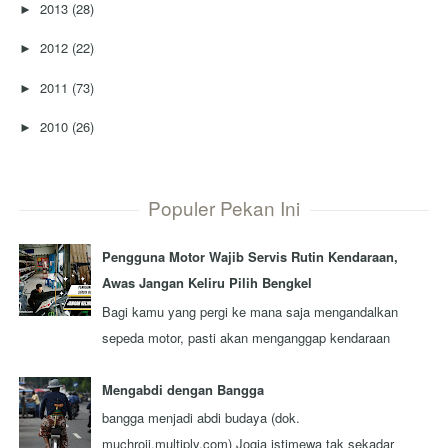
2013
(28)
►
2012
(22)
►
2011
(73)
►
2010
(26)
►
Populer Pekan Ini
Pengguna Motor Wajib Servis Rutin Kendaraan,
Awas Jangan Keliru Pilih Bengkel
Bagi kamu yang pergi ke mana saja mengandalkan
sepeda motor, pasti akan menganggap kendaraan
tersebut sebagai kawan seperjalanan. Ada nggak ...
Mengabdi dengan Bangga
bangga menjadi abdi budaya (dok.
muchroji.multiply.com) Jogja istimewa tak sekadar