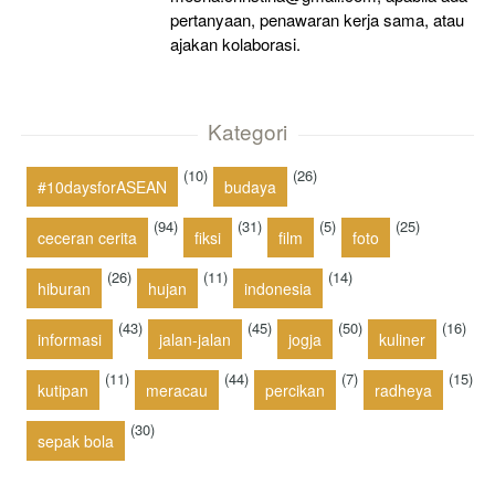
pertanyaan, penawaran kerja sama, atau
ajakan kolaborasi.
Kategori
(10)
(26)
#10daysforASEAN
budaya
(94)
(31)
(5)
(25)
ceceran cerita
fiksi
film
foto
(26)
(11)
(14)
hiburan
hujan
indonesia
(43)
(45)
(50)
(16)
informasi
jalan-jalan
jogja
kuliner
(11)
(44)
(7)
(15)
kutipan
meracau
percikan
radheya
(30)
sepak bola