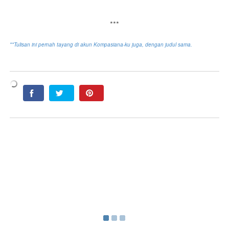
***
**Tulisan ini pernah tayang di akun Kompasiana-ku juga, dengan judul sama.