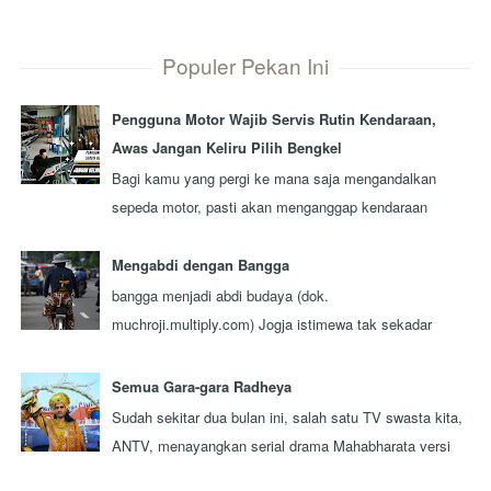
Populer Pekan Ini
Pengguna Motor Wajib Servis Rutin Kendaraan,
Awas Jangan Keliru Pilih Bengkel
Bagi kamu yang pergi ke mana saja mengandalkan
sepeda motor, pasti akan menganggap kendaraan
tersebut sebagai kawan seperjalanan. Ada nggak ...
Mengabdi dengan Bangga
bangga menjadi abdi budaya (dok.
muchroji.multiply.com) Jogja istimewa tak sekadar
julukan, tapi juga orang-orangnya. Ada berbagai
keistim...
Semua Gara-gara Radheya
Sudah sekitar dua bulan ini, salah satu TV swasta kita,
ANTV, menayangkan serial drama Mahabharata versi
terbaru yang diproduksi oleh sebua...