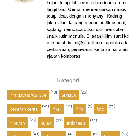
hujan, tetapi lebih sering berbinar karena
langit biru. Gemar mendengarkan musik,
tetapi tidak dengan menyanyi. Kadang
jalan-jalan, kadang menonton film/serial,
kadang membaca buku, dan mencoba
untuk rutin menulis. Silakan kirim surel ke
mesha.christina@gmail.com, apabila ada
pertanyaan, penawaran kerja sama, atau
ajakan kolaborasi.
Kategori
(10)
(26)
#10daysforASEAN
budaya
(94)
(31)
(5)
(25)
ceceran cerita
fiksi
film
foto
(26)
(11)
(14)
hiburan
hujan
indonesia
(43)
(45)
(50)
(16)