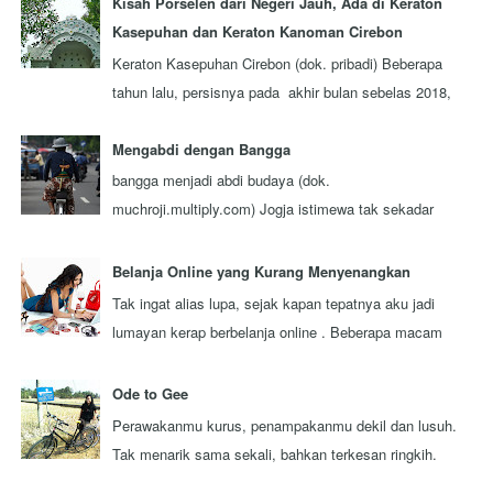
Kisah Porselen dari Negeri Jauh, Ada di Keraton
Kasepuhan dan Keraton Kanoman Cirebon
Keraton Kasepuhan Cirebon (dok. pribadi) Beberapa
tahun lalu, persisnya pada akhir bulan sebelas 2018,
aku berkesempatan mengunjungi sebuah...
Mengabdi dengan Bangga
bangga menjadi abdi budaya (dok.
muchroji.multiply.com) Jogja istimewa tak sekadar
julukan, tapi juga orang-orangnya. Ada berbagai
keistim...
Belanja Online yang Kurang Menyenangkan
Tak ingat alias lupa, sejak kapan tepatnya aku jadi
lumayan kerap berbelanja online . Beberapa macam
barang pernah aku beli secara online . ...
Ode to Gee
Perawakanmu kurus, penampakanmu dekil dan lusuh.
Tak menarik sama sekali, bahkan terkesan ringkih.
Itulah pandangan sebagaian besar orang y...