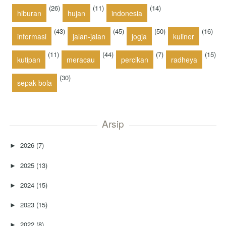
(26)
(11)
(14)
hiburan
hujan
indonesia
(43)
(45)
(50)
(16)
informasi
jalan-jalan
jogja
kuliner
(11)
(44)
(7)
(15)
kutipan
meracau
percikan
radheya
(30)
sepak bola
Arsip
2026
(7)
►
2025
(13)
►
2024
(15)
►
2023
(15)
►
2022
(8)
►