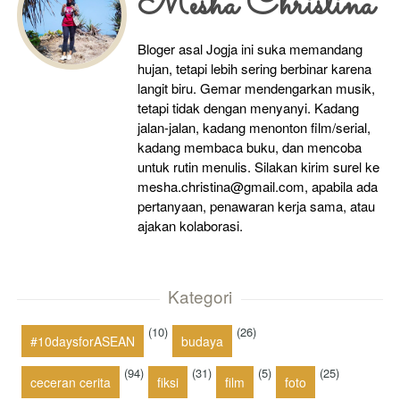
Mesha Christina
Bloger asal Jogja ini suka memandang
hujan, tetapi lebih sering berbinar karena
langit biru. Gemar mendengarkan musik,
tetapi tidak dengan menyanyi. Kadang
jalan-jalan, kadang menonton film/serial,
kadang membaca buku, dan mencoba
untuk rutin menulis. Silakan kirim surel ke
mesha.christina@gmail.com, apabila ada
pertanyaan, penawaran kerja sama, atau
ajakan kolaborasi.
Kategori
(10)
(26)
#10daysforASEAN
budaya
(94)
(31)
(5)
(25)
ceceran cerita
fiksi
film
foto