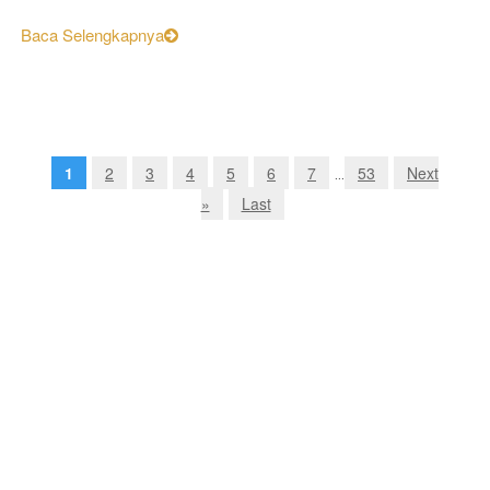
Baca Selengkapnya
1
2
3
4
5
6
7
53
Next
...
»
Last