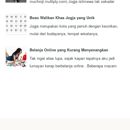
muchroji.multiply.com) Jogja istimewa tak sekadar
julukan, tapi juga orang-orangnya. Ada berbagai
keistim...
Boso Walikan Khas Jogja yang Unik
Jogja merupakan kota yang penuh dengan keunikan,
mulai dari budayanya, tempat wisatanya,
masyarakatnya, adat istiadatnya, dan sebagainya. Sa...
Belanja Online yang Kurang Menyenangkan
Tak ingat alias lupa, sejak kapan tepatnya aku jadi
lumayan kerap berbelanja online . Beberapa macam
barang pernah aku beli secara online . ...