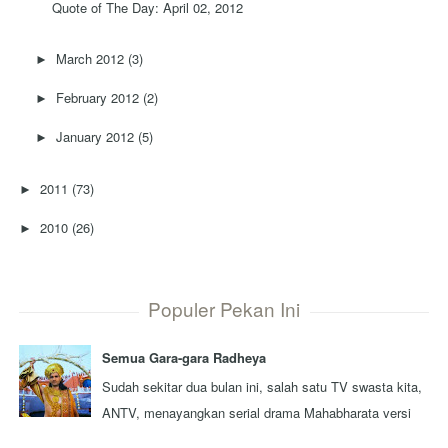
Quote of The Day: April 02, 2012
March 2012
(3)
►
February 2012
(2)
►
January 2012
(5)
►
2011
(73)
►
2010
(26)
►
Populer Pekan Ini
Semua Gara-gara Radheya
Sudah sekitar dua bulan ini, salah satu TV swasta kita,
ANTV, menayangkan serial drama Mahabharata versi
terbaru yang diproduksi oleh sebua...