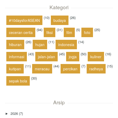
Kategori
(10)
(26)
#10daysforASEAN
budaya
(94)
(31)
(5)
(25)
ceceran cerita
fiksi
film
foto
(26)
(11)
(14)
hiburan
hujan
indonesia
(43)
(45)
(50)
(16)
informasi
jalan-jalan
jogja
kuliner
(11)
(44)
(7)
(15)
kutipan
meracau
percikan
radheya
(30)
sepak bola
Arsip
2026
(7)
►