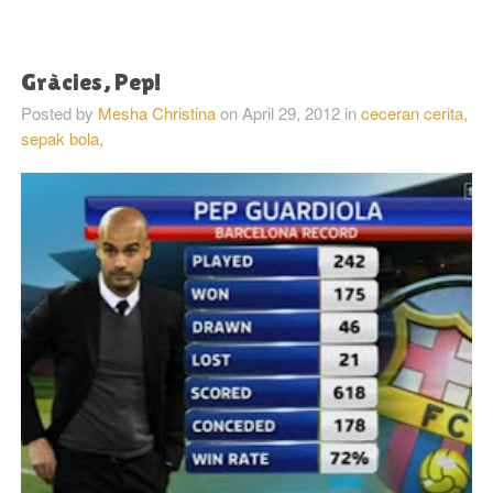
Gràcies, Pep!
Posted by
Mesha Christina
on
April 29, 2012
in
ceceran cerita,
sepak bola,