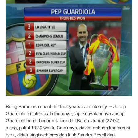
Being Barcelona coach for four years is an eternity. ~ Josep
Guardiola Ini tak dapat dipercaya, tapi kenyataannya Josep
Guardiola benar-benar mundur dari Barça. Jumat (27/04)
siang, pukul 13.30 waktu Catalunya, dalam sebuah konferensi
pers, didampingi oleh presiden klub Sandro Rosell dan