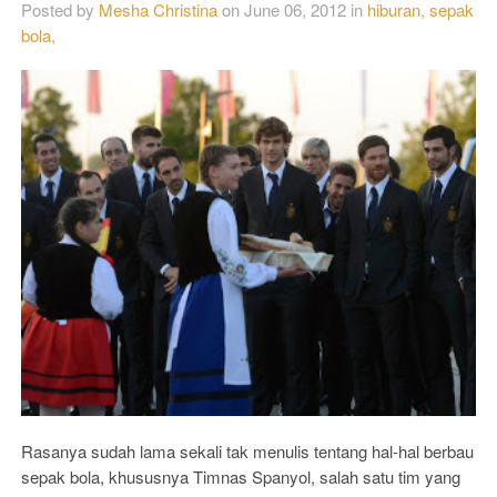
Posted by
Mesha Christina
on
June 06, 2012
in
hiburan,
sepak
bola,
Rasanya sudah lama sekali tak menulis tentang hal-hal berbau
sepak bola, khususnya Timnas Spanyol, salah satu tim yang