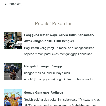
2010
(26)
►
Populer Pekan Ini
Pengguna Motor Wajib Servis Rutin Kendaraan,
Awas Jangan Keliru Pilih Bengkel
Bagi kamu yang pergi ke mana saja mengandalkan
sepeda motor, pasti akan menganggap kendaraan
tersebut sebagai kawan seperjalanan. Ada nggak ...
Mengabdi dengan Bangga
bangga menjadi abdi budaya (dok.
muchroji.multiply.com) Jogja istimewa tak sekadar
julukan, tapi juga orang-orangnya. Ada berbagai
keistim...
Semua Gara-gara Radheya
Sudah sekitar dua bulan ini, salah satu TV swasta kita,
ANTV, menayangkan serial drama Mahabharata versi