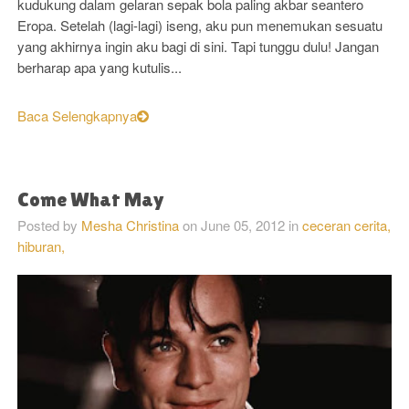
kudukung dalam gelaran sepak bola paling akbar seantero
Eropa. Setelah (lagi-lagi) iseng, aku pun menemukan sesuatu
yang akhirnya ingin aku bagi di sini. Tapi tunggu dulu! Jangan
berharap apa yang kutulis...
Baca Selengkapnya
Come What May
Posted by
Mesha Christina
on
June 05, 2012
in
ceceran cerita,
hiburan,