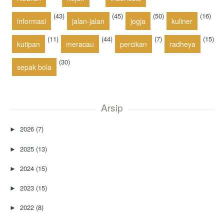
(43)
(45)
(50)
(16)
informasi
jalan-jalan
jogja
kuliner
(11)
(44)
(7)
(15)
kutipan
meracau
percikan
radheya
(30)
sepak bola
Arsip
2026
(7)
►
2025
(13)
►
2024
(15)
►
2023
(15)
►
2022
(8)
►