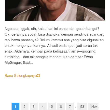
Ngerasa nggak, sih, kalau hari ini panas dan gerah banget?
Ok, gerahnya sudah bisa ditangkal dengan pendingin ruangan,
tapi hawa panasnya? Belum ketemu apa yang bisa digunakan
untuk mengenyahkannya. Alhasil badan pun jadi serba tak
enak. Akhirnya, kembali pada kebiasaan lama―googling,
tumblring―dan tak sengaja menemukan gambar Ewan
McGregor. Saat...
Baca Selengkapnya
1
2
3
4
5
6
7
53
Next
...