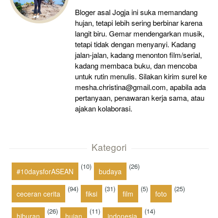
Bloger asal Jogja ini suka memandang
hujan, tetapi lebih sering berbinar karena
langit biru. Gemar mendengarkan musik,
tetapi tidak dengan menyanyi. Kadang
jalan-jalan, kadang menonton film/serial,
kadang membaca buku, dan mencoba
untuk rutin menulis. Silakan kirim surel ke
mesha.christina@gmail.com, apabila ada
pertanyaan, penawaran kerja sama, atau
ajakan kolaborasi.
Kategori
(10)
(26)
#10daysforASEAN
budaya
(94)
(31)
(5)
(25)
ceceran cerita
fiksi
film
foto
(26)
(11)
(14)
hiburan
hujan
indonesia