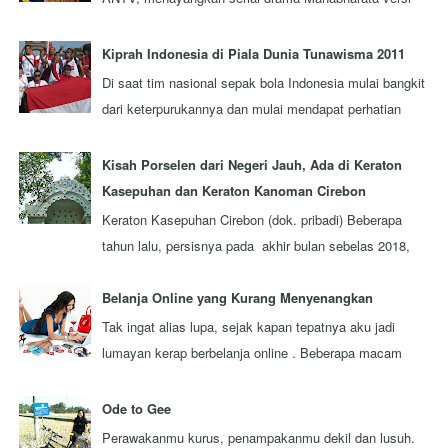
terbaru yang diproduksi oleh sebua...
Kiprah Indonesia di Piala Dunia Tunawisma 2011
Di saat tim nasional sepak bola Indonesia mulai bangkit
dari keterpurukannya dan mulai mendapat perhatian
lebih dari seluruh rakyat Indonesi...
Kisah Porselen dari Negeri Jauh, Ada di Keraton
Kasepuhan dan Keraton Kanoman Cirebon
Keraton Kasepuhan Cirebon (dok. pribadi) Beberapa
tahun lalu, persisnya pada akhir bulan sebelas 2018,
aku berkesempatan mengunjungi sebuah...
Belanja Online yang Kurang Menyenangkan
Tak ingat alias lupa, sejak kapan tepatnya aku jadi
lumayan kerap berbelanja online . Beberapa macam
barang pernah aku beli secara online . ...
Ode to Gee
Perawakanmu kurus, penampakanmu dekil dan lusuh.