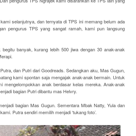
ari pengurus TPS Ngrajek kami disarankan ke TPS lain yang
kami selanjutnya, dan ternyata di TPS ini memang belum ada
an pengurus TPS yang sangat ramah, kami pun langsung
ak begitu banyak, kurang lebih 500 jiwa dengan 30 anak-anak
Merapi.
 Putra, dan Putri dari Goodreads. Sedangkan aku, Mas Gugun,
 matang kami spontan saja mengajak anak-anak bermain. Untuk
i mengelompokkan anak berdasar kelas mereka. Anak-anak
njadi bagian Putri dibantu mas Helvry.
menjadi bagian Mas Gugun. Sementara Mbak Natty, Yula dan
ami. Putra sendiri memilih menjadi ‘tukang foto’.