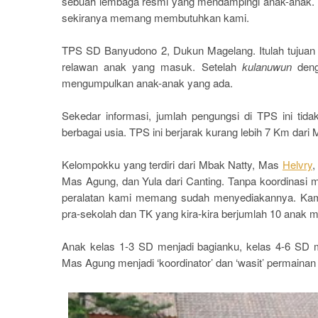
sebuah lembaga resmi yang mendampingi anak-anak. D
sekiranya memang membutuhkan kami.
TPS SD Banyudono 2, Dukun Magelang. Itulah tujuan 
relawan anak yang masuk. Setelah
kulanuwun
deng
mengumpulkan anak-anak yang ada.
Sekedar informasi, jumlah pengungsi di TPS ini tid
berbagai usia. TPS ini berjarak kurang lebih 7 Km dari 
Kelompokku yang terdiri dari Mbak Natty, Mas
Helvry
,
Mas Agung, dan Yula dari Canting. Tanpa koordinasi
peralatan kami memang sudah menyediakannya. Kam
pra-sekolah dan TK yang kira-kira berjumlah 10 anak me
Anak kelas 1-3 SD menjadi bagianku, kelas 4-6 SD 
Mas Agung menjadi ‘koordinator’ dan ‘wasit’ permainan k