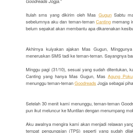
Goodreads Jogja.”
Itulah sms yang dikirim oleh Mas
Gugun
Sabtu mal
sebelumnya aku dan teman-teman
Canting
memang ing
belum sepakat akan membantu apa dikarenakan kesib
Akhirnya kuiyakan ajakan Mas Gugun, Minggunya 
meneruskan
SMS tadi ke teman-teman. Sayangnya ban
Minggu pagi (31/10), sesuai yang sudah ditentukan, 
Canting yang hanya Mas Gugun, Mas
Agung Poku
menunggu teman-teman
Goodreads
Jogja sebagai pih
Setelah 30 menit kami menunggu, teman-teman Goodre
pun ikut meluncur ke Muntilan dengan menumpang mob
Aku awalnya mengira kami akan menjadi relawan yang 
tempat pengungsian (TPS) seperti yang sudah dil