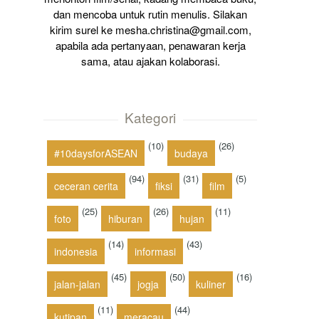
dan mencoba untuk rutin menulis. Silakan
kirim surel ke mesha.christina@gmail.com,
apabila ada pertanyaan, penawaran kerja
sama, atau ajakan kolaborasi.
Kategori
(10)
(26)
#10daysforASEAN
budaya
(94)
(31)
(5)
ceceran cerita
fiksi
film
(25)
(26)
(11)
foto
hiburan
hujan
(14)
(43)
indonesia
informasi
(45)
(50)
(16)
jalan-jalan
jogja
kuliner
(11)
(44)
kutipan
meracau