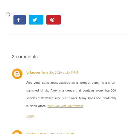
3 comments:
Unknown
June 20, 2020 at 2:47 PM
Aloe vera, sometimesdescribed as a “wonder plant,” is a short-
stemmed shrub. Aloe is a genus that contains more than500
species of flowering succulent plants. Many Aloes occur naturally
in North Africa.
buy Aloe vera leaf extract
Reply