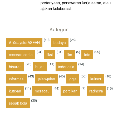
pertanyaan, penawaran kerja sama, atau
ajakan kolaborasi.
Kategori
(10)
(26)
#10daysforASEAN
budaya
(94)
(31)
(5)
(25)
ceceran cerita
fiksi
film
foto
(26)
(11)
(14)
hiburan
hujan
indonesia
(43)
(45)
(50)
(16)
informasi
jalan-jalan
jogja
kuliner
(11)
(44)
(7)
(15)
kutipan
meracau
percikan
radheya
(30)
sepak bola