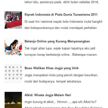
tahun lalu, persisnya pada akhir bulan sebelas 2018,
aku berkesempatan mengunjungi sebuah...
Kiprah Indonesia di Piala Dunia Tunawisma 2011
Di saat tim nasional sepak bola Indonesia mulai bangkit
dari keterpurukannya dan mulai mendapat perhatian
lebih dari seluruh rakyat Indonesi...
Belanja Online yang Kurang Menyenangkan
Tak ingat alias lupa, sejak kapan tepatnya aku jadi
lumayan kerap berbelanja online . Beberapa macam
barang pernah aku beli secara online . ...
Boso Walikan Khas Jogja yang Unik
Jogja merupakan kota yang penuh dengan keunikan,
mulai dari budayanya, tempat wisatanya,
masyarakatnya, adat istiadatnya, dan sebagainya. Sa...
Alkid: Wisata Jogja Malam Hari
ringin kurung di alkid... Hmmm ….apa sih Alkid itu?
Alkid adalah kepanjangan dari Alun-Alun Kidul (Selatan),