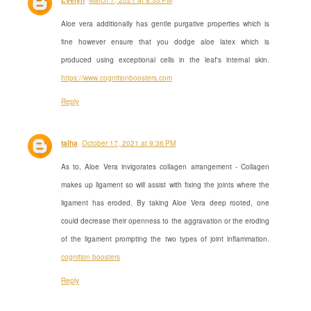
Evelyn
March 7, 2021 at 8:53 PM
Aloe vera additionally has gentle purgative properties which is
fine however ensure that you dodge aloe latex which is
produced using exceptional cells in the leaf's internal skin.
https://www.cognitionboosters.com
Reply
talha
October 17, 2021 at 9:36 PM
As to, Aloe Vera invigorates collagen arrangement - Collagen
makes up ligament so will assist with fixing the joints where the
ligament has eroded. By taking Aloe Vera deep rooted, one
could decrease their openness to the aggravation or the eroding
of the ligament prompting the two types of joint inflammation.
cognition boosters
Reply