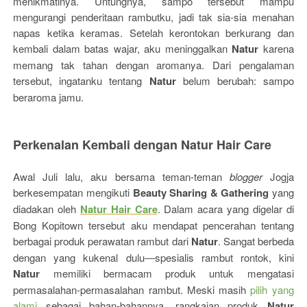
menikmatinya. Untungnya, sampo tersebut mampu
mengurangi penderitaan rambutku, jadi tak sia-sia menahan
napas ketika keramas. Setelah kerontokan berkurang dan
kembali dalam batas wajar, aku meninggalkan
Natur
karena
memang tak tahan dengan aromanya. Dari pengalaman
tersebut, ingatanku tentang
Natur
belum berubah: sampo
beraroma jamu.
Perkenalan Kembali dengan Natur Hair Care
Awal Juli lalu, aku bersama teman-teman
blogger
Jogja
berkesempatan mengikuti
Beauty Sharing & Gathering
yang
diadakan oleh
Natur Hair Care
. Dalam acara yang digelar di
Bong Kopitown tersebut aku mendapat pencerahan tentang
berbagai produk perawatan rambut dari
Natur
. Sangat berbeda
dengan yang kukenal dulu―spesialis rambut rontok, kini
Natur
memiliki bermacam produk untuk mengatasi
permasalahan-permasalahan rambut. Meski masih
pilih yang
alami
sebagai bahan-bahannya, rangkaian produk
Natur