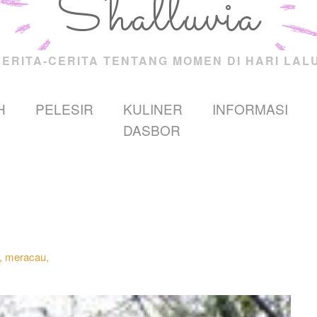
Shalluvia
CERITA-CERITA TENTANG MOMEN DI HARI LALU
H
PELESIR
KULINER
INFORMASI
DASBOR
i,
meracau,