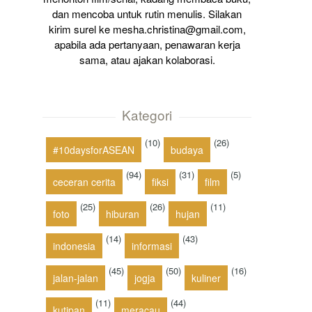
dan mencoba untuk rutin menulis. Silakan
kirim surel ke mesha.christina@gmail.com,
apabila ada pertanyaan, penawaran kerja
sama, atau ajakan kolaborasi.
Kategori
(10)
(26)
#10daysforASEAN
budaya
(94)
(31)
(5)
ceceran cerita
fiksi
film
(25)
(26)
(11)
foto
hiburan
hujan
(14)
(43)
indonesia
informasi
(45)
(50)
(16)
jalan-jalan
jogja
kuliner
(11)
(44)
kutipan
meracau