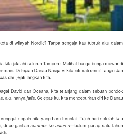
kota di wilayah Nordik? Tanpa sengaja kau tubruk aku dalam
a kita jelajahi seluruh Tampere. Melihat bunga-bunga mawar di
main. Di tepian Danau Näsijärvi kita nikmati semilir angin dan
s dari jejak langkah kita.
agai David dan Oceana, kita telanjang dalam sebuah pondok
ka
, aku hanya
jaffa
. Selepas itu, kita menceburkan diri ke Danau
renggut segala cita yang baru teruntai. Tujuh hari setelah kau
, di pergantian
summer
ke
autumn
―belum genap satu tahun
adi.