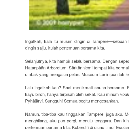
Ingatkah, kala itu musim dingin di Tampere
―
sebuah 
dingin salju. Itulah pertemuan pertama kita.
Selanjutnya, kita hampir selalu bersama. Dengan seped
Hatanpään Arboretum. Särkänniemi tempat kita bermain-
ombak yang mengalun pelan. Museum Lenin pun tak lepa
Lalu ingatkah kau? Saat menikmati sauna bersama. B
kayu birch, hanya terpisah oleh sekat. Kau minum
vod
Pyhäjärvi. Sungguh! Semua begitu mengesankan.
Namun, tiba-tiba kau tinggalkan Tampere, juga aku. Me
menghilang, aku pun pergi, menuju tenggara. Dan kini
pertemuan pertama kita. Kuberdiri di ujung timur Esplan