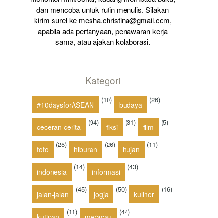
dan mencoba untuk rutin menulis. Silakan
kirim surel ke mesha.christina@gmail.com,
apabila ada pertanyaan, penawaran kerja
sama, atau ajakan kolaborasi.
Kategori
(10)
(26)
#10daysforASEAN
budaya
(94)
(31)
(5)
ceceran cerita
fiksi
film
(25)
(26)
(11)
foto
hiburan
hujan
(14)
(43)
indonesia
informasi
(45)
(50)
(16)
jalan-jalan
jogja
kuliner
(11)
(44)
kutipan
meracau